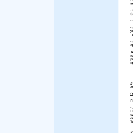
в
-
(
-
-
у
т
-
с
Т
н
р
п
В
т
О
П
-
П
о
о
Т
К