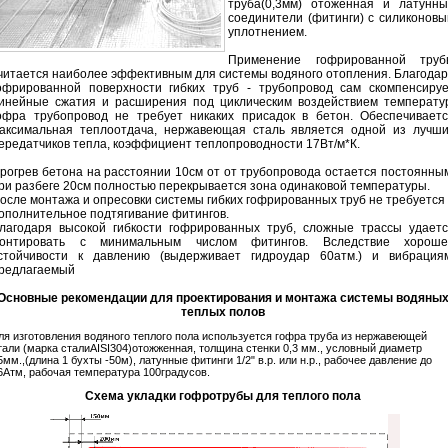
труба(0,3мм) отоженная и латунн
соединители (фитинги) с силиконов
уплотнением.
Применение гофрированной труб
читается наиболее эффективным для системы водяного отопления. Благода
офрированной поверхности гибких труб - трубопровод сам скомпенсиру
инейные сжатия и расширения под циклическим воздействием температу
офра трубопровод не требует никаких присадок в бетон. Обеспечивает
аксимальная теплоотдача, нержавеющая сталь является одной из лучш
ередатчиков тепла, коэффициент теплопроводности 17Вт/м*К.
рогрев бетона на расстоянии 10см от от трубопровода остается постоянны
ри разбеге 20см полностью перекрывается зона одинаковой температуры.
осле монтажа и опресовки системы гибких гофрированных труб не требуется
ополнительное подтягивание фитингов.
лагодаря высокой гибкости гофрированных труб, сложные трассы удает
онтировать с минимальным числом фитингов. Вследствие хороше
стойчивости к давлению (выдерживает гидроудар 60атм.) и вибрация
редлагаемый
Основные рекомендации для проектирования и монтажа системы водяны
теплых полов
ля изготовления водяного теплого пола используется гофра труба из нержавеющей
тали (марка сталиAISI304)отожженная, толщина стенки 0,3 мм., условный диаметр
5мм.,(длина 1 бухты -50м), латунные фитинги 1/2" в.р. или н.р., рабочее давление до
6Атм, рабочая температура 100градусов.
Схема укладки гофротрубы для теплого пола