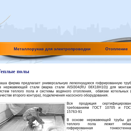
Металлорукав для электропроводки
Отопление
Теплые полы
аша фирма предлагает универсальную легкогнущуюся гофрированную тру
з нержавеющей стали (марка стали AISI304(RU 08X18H10)) для монта
истем теплого пола и системы водяного отопления, обвязки котельных 
ачестве второго контура), подключения насосного оборудования.
Вся продукция сертифицирован
требованиям ГОСТ 10705 и ГОС
15763-91
В основе нержавеющей трубы дл
теплого пола лежит гибка
гофрированная тонкостенна