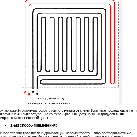
ри укладке 1-го контура гофротрубы, отступаем от стены 15см, все последующие петл
 шагом 20см. Температура 1-го контура (красный цвет) на 10-20 градусов выше
омфортной зоны (черный цвет).
1-ый способ применения:
снова тёплого пола после гидроизоляции- керамзитобетон, либо растворная стяжка.
реимущество керамзитобетона в том, что после 2-х дней стяжки в него можно