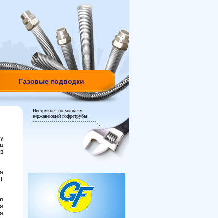
Газовые подводки
Инструкция по монтажу
нержавеющей гофротрубы
бу
жа
(в
а
Т
я
я
я