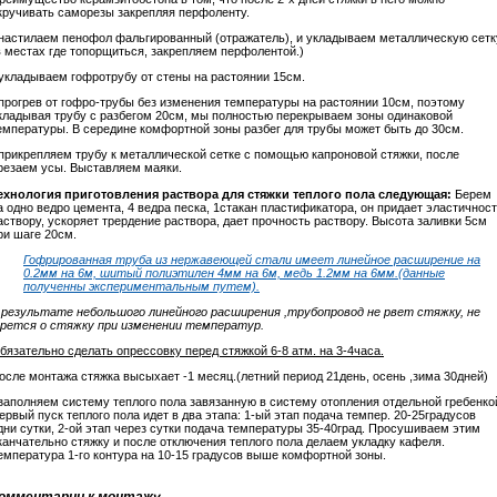
кручивать саморезы закрепляя перфоленту.
 настилаем пенофол фальгированный (отражатель), и укладываем металлическую сетк
в местах где топорщиться, закрепляем перфолентой.)
 укладываем гофротрубу от стены на растоянии 15см.
 прогрев от гофро-трубы без изменения температуры на растоянии 10см, поэтому
кладывая трубу с разбегом 20см, мы полностью перекрываем зоны одинаковой
емпературы. В середине комфортной зоны разбег для трубы может быть до 30см.
 прикрепляем трубу к металлической сетке с помощью капроновой стяжки, после
резаем усы. Выставляем маяки.
ехнология приготовления раствора для стяжки теплого пола следующая:
Берем
а одно ведро цемента, 4 ведра песка, 1стакан пластификатора, он придает эластичнос
аствору, ускоряет трердение раствора, дает прочность раствору. Высота заливки 5см
ри шаге 20см.
Гофрированная труба из нержавеющей стали имеет линейное расширение на
0.2мм на 6м, шитый полиэтилен 4мм на 6м, медь 1.2мм на 6мм.(данные
полученны экспериментальным путем).
 результате небольшого линейного расширения ,трубопровод не рвет стяжку, не
рется о стяжку при изменении температур.
бязательно сделать опрессовку перед стяжкой 6-8 атм. на 3-4часа.
осле монтажа стяжка высыхает -1 месяц.(летний период 21день, осень ,зима 30дней)
 заполняем систему теплого пола завязанную в систему отопления отдельной гребенко
ервый пуск теплого пола идет в два этапа: 1-ый этап подача темпер. 20-25градусов
дни сутки, 2-ой этап через сутки подача температуры 35-40град. Просушиваем этим
канчательно стяжку и после отключения теплого пола делаем укладку кафеля.
емпература 1-го контура на 10-15 градусов выше комфортной зоны.
омментарии к монтажу