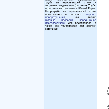
труба из нержавеющей стали и
латунные соединители (фитинги). Трубы
и фитинги изготовлены в Южной Корее.
Гофротруба из нержавеющей стали
применяются в системах
водяного
пожаротушения
, как гибкие
газовые подводки
,
кабель-канал
(металлорукав)
, для водопровода, а
также как трубопровод для обвязки
котельных
П
с
к
О
П