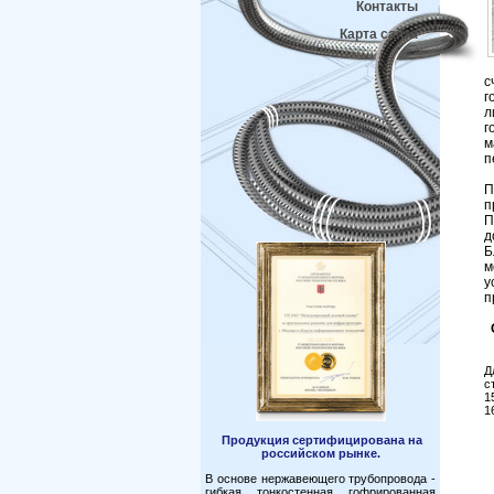
Контакты
Карта сайта
с
г
л
г
м
п
П
п
П
д
Б
м
у
п
Д
с
1
1
Продукция сертифицирована на
российском рынке.
В основе нержавеющего трубопровода -
гибкая тонкостенная гофрированная