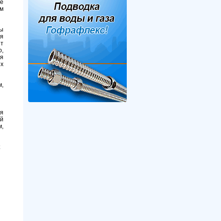
ые
ым
ы
ря
ет
р,
ся
их
м,
ся
й
м,
х