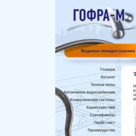
Водяное пожаротушение
Главная
Каталог
Теплые полы
Н
и
Автономное водоснабжение
с
к
Климатические системы
Характеристики
Сертификаты
Прайс-лист
Преимущества